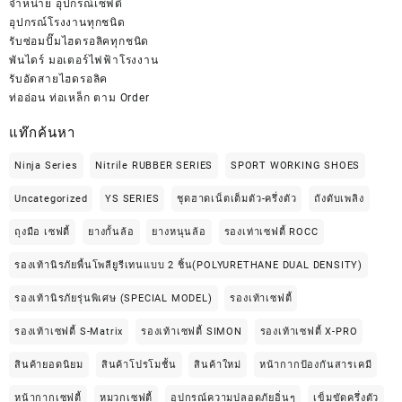
จำหน่าย
อุปกรณ์เซฟตี้
อุปกรณ์โรงงานทุกชนิด
รับซ่อมปั๊มไฮดรอลิคทุกชนิด
พันไดร์ มอเตอร์ไฟฟ้าโรงงาน
รับอัดสายไฮดรอลิค
ท่ออ่อน ท่อเหล็ก ตาม Order
แท๊กค้นหา
Ninja Series
Nitrile RUBBER SERIES
SPORT WORKING SHOES
Uncategorized
YS SERIES
ชุดฮาดเน็ตเต็มตัว-ครึ่งตัว
ถังดับเพลิง
ถุงมือ เซฟตี้
ยางกั้นล้อ
ยางหนุนล้อ
รองเท่าเซฟตี้ ROCC
รองเท้านิรภัยพื้นโพลียูรีเทนแบบ 2 ชิ้น(POLYURETHANE DUAL DENSITY)
รองเท้านิรภัยรุ่นพิเศษ (SPECIAL MODEL)
รองเท้าเซฟตี้
รองเท้าเซฟตี้ S-Matrix
รองเท้าเซฟตี้ SIMON
รองเท้าเซฟตี้ X-PRO
สินค้ายอดนิยม
สินค้าโปรโมชั้น
สินค้าใหม่
หน้ากากป้องกันสารเคมี
หน้ากากเซฟตี้
หมวกเซฟตี้
อุปกรณ์ความปลอดภัยอิ่นๆ
เข็มขัดครึ่งตัว