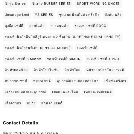
Ninja Series
Nitrile RUBBER SERIES
SPORT WORKING SHOES
Uncategorized
YS SERIES
ชุดฮาดเน็ตเต็มตัว-ครึ่งตัว
ถังดับเพลิง
ถุงมือ เซฟตี้
ยางกั้นล้อ
ยางหนุนล้อ
รองเท่าเซฟตี้ ROCC
รองเท้านิรภัยพื้นโพลียูรีเทนแบบ 2 ชิ้น(POLYURETHANE DUAL DENSITY)
รองเท้านิรภัยรุ่นพิเศษ (SPECIAL MODEL)
รองเท้าเซฟตี้
รองเท้าเซฟตี้ S-Matrix
รองเท้าเซฟตี้ SIMON
รองเท้าเซฟตี้ X-PRO
สินค้ายอดนิยม
สินค้าโปรโมชั้น
สินค้าใหม่
หน้ากากป้องกันสารเคมี
หน้ากากเซฟตี้
หมวกเซฟตี้
อุปกรณ์ความปลอดภัยอิ่นๆ
เข็มขัดครึ่งตัว
เครื่องดับเพลิงและอุปกรณ์
เชือกและอะไหล่
เทปและเทปเซฟตี้
เสื้อจราจร
แบริ่ง
แว่นตา เซฟตี้
Contact Details
ที่อยู่: 250/56 หมู่ 6 ต.บางพูด,