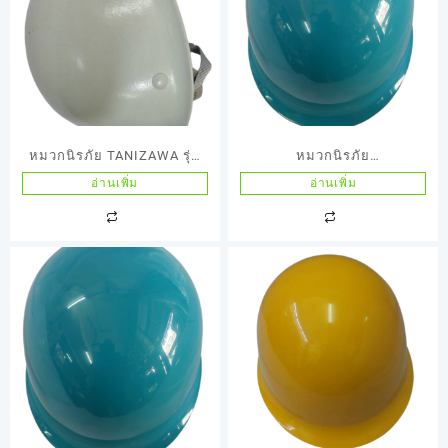
หมวกนิรภัย TANIZAWA รุ่น
หมวกนิรภัย
STP18W สีขาวมีเม็ดดุมเนื้อ
TANIZAWA(ญี่ปุ่น) รุ่น
อ่านเพิ่ม
อ่านเพิ่ม
ไฟเบอร์100%
148EPZสีฟ้า