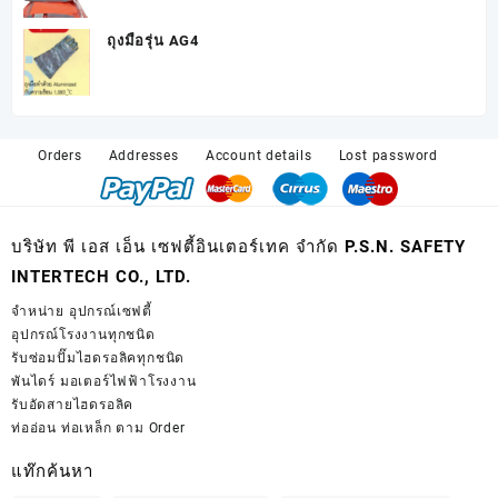
ถุงมือรุ่น AG4
Orders
Addresses
Account details
Lost password
บริษัท พี เอส เอ็น เซฟตี้อินเตอร์เทค จำกัด P.S.N. SAFETY
INTERTECH CO., LTD.
จำหน่าย
อุปกรณ์เซฟตี้
อุปกรณ์โรงงานทุกชนิด
รับซ่อมปั๊มไฮดรอลิคทุกชนิด
พันไดร์ มอเตอร์ไฟฟ้าโรงงาน
รับอัดสายไฮดรอลิค
ท่ออ่อน ท่อเหล็ก ตาม Order
แท๊กค้นหา