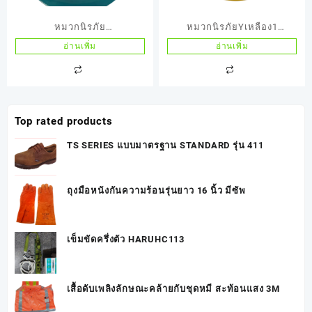
หมวกนิรภัย
หมวกนิรภัยYเหลือง1
TANIZAWA(ญี่ปุ่น) รุ่น
TANIZAWA(ญี่ปุ่น) รุ่น148
อ่านเพิ่ม
อ่านเพิ่ม
148EPZสีฟ้า
EPZ มีสีขาว W มีเขียวG
Top rated products
TS SERIES แบบมาตรฐาน STANDARD รุ่น 411
ถุงมือหนังกันความร้อนรุ่นยาว 16 นิ้ว มีซัพ
เข็มขัดครึ่งตัว HARUHC113
เสื้อดับเพลิงลักษณะคล้ายกับชุดหมี สะท้อนแสง 3M