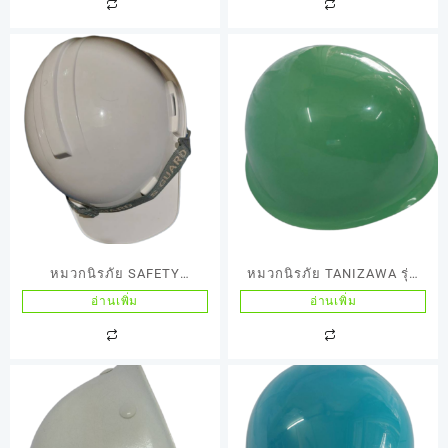
หมวกนิรภัย SAFETY
หมวกนิรภัย TANIZAWA รุ่น
HELMET มอก.รุ่น2ปรับหมุนสี
148 EPZ เนื้อวัสดุ ABSสีเขียว
อ่านเพิ่ม
อ่านเพิ่ม
เขียว รุ่น1สีขาวปรับหมุน