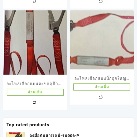
อะไหล่เชือกแบนบิ๊กฮูกใหญ่มี
อะไหล่เชือกแบนตะขอคู่บิ๊กฮูก
ซัพแรงกระแทก รุ่นK15
อ่านเพิ่ม
มีซัพแรงกระแทก
อ่านเพิ่ม
มีAbsorber webbing
รุ่นK16มีAbsorber Double
lanyards
webbing
Top rated products
ถุงมือกันสารเคมี-รุ่น006-P