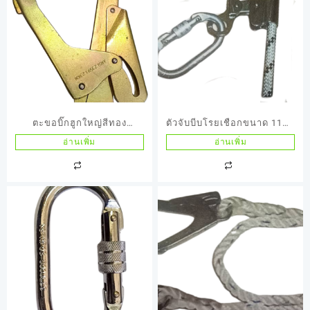
ตะขอบิ๊กฮูกใหญ่สีทอง
ตัวจับบีบโรยเชือกขนาด 11มิล
รุ่นK22.5
เชือก กลมไร้ลายรุ่นK20
อ่านเพิ่ม
อ่านเพิ่ม