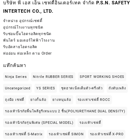
บริษัท พี เอส เอ็น เซฟตี้อินเตอร์เทค จำกัด P.S.N. SAFETY
INTERTECH CO., LTD.
จำหน่าย
อุปกรณ์เซฟตี้
อุปกรณ์โรงงานทุกชนิด
รับซ่อมปั๊มไฮดรอลิคทุกชนิด
พันไดร์ มอเตอร์ไฟฟ้าโรงงาน
รับอัดสายไฮดรอลิค
ท่ออ่อน ท่อเหล็ก ตาม Order
แท๊กค้นหา
Ninja Series
Nitrile RUBBER SERIES
SPORT WORKING SHOES
Uncategorized
YS SERIES
ชุดฮาดเน็ตเต็มตัว-ครึ่งตัว
ถังดับเพลิง
ถุงมือ เซฟตี้
ยางกั้นล้อ
ยางหนุนล้อ
รองเท่าเซฟตี้ ROCC
รองเท้านิรภัยพื้นโพลียูรีเทนแบบ 2 ชิ้น(POLYURETHANE DUAL DENSITY)
รองเท้านิรภัยรุ่นพิเศษ (SPECIAL MODEL)
รองเท้าเซฟตี้
รองเท้าเซฟตี้ S-Matrix
รองเท้าเซฟตี้ SIMON
รองเท้าเซฟตี้ X-PRO