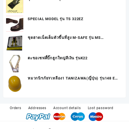
SPECIAL MODEL รุ่น TS 322EZ
ชุดฮาดเน็ตเต็มตัวขึ้นที่สูง M-SAFE รุ่น MS
777+Lanyards+2hook
ตะขอเซฟตี้บิ๊กฮูกใหญ่สีเงิน รุ่นK22
หมวกนิรภัยYเหลือง1 TANIZAWA(ญี่ปุ่น) รุ่น148 EPZ
มีสีขาว W มีเขียวG
Orders
Addresses
Account details
Lost password