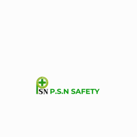
บริษัท พี เอส เอ็น เซฟตี้อินเตอร์เทค จำกัด P.S.N. SAFETY
INTERTECH CO., LTD. www.psnsafetyintertech.com จำหน่าย
อุปกรณ์เซฟตี้ อุปกรณ์โรงงานทุกชนิด รับซ่อมปั๊มไฮดรอลิคทุก
ชนิด พันไดร์ มอเตอร์ไฟฟ้าโรงงาน รับอัดสายไฮดรอลิค ท่ออ่อน
ท่อเหล็ก ตาม Order
Know More