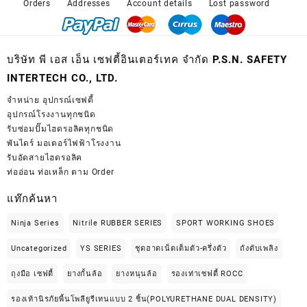
Orders
Addresses
Account details
Lost password
บริษัท พี เอส เอ็น เซฟตี้อินเตอร์เทค จำกัด P.S.N. SAFETY
INTERTECH CO., LTD.
จำหน่าย
อุปกรณ์เซฟตี้
อุปกรณ์โรงงานทุกชนิด
รับซ่อมปั๊มไฮดรอลิคทุกชนิด
พันไดร์ มอเตอร์ไฟฟ้าโรงงาน
รับอัดสายไฮดรอลิค
ท่ออ่อน ท่อเหล็ก ตาม Order
แท๊กค้นหา
Ninja Series
Nitrile RUBBER SERIES
SPORT WORKING SHOES
Uncategorized
YS SERIES
ชุดฮาดเน็ตเต็มตัว-ครึ่งตัว
ถังดับเพลิง
ถุงมือ เซฟตี้
ยางกั้นล้อ
ยางหนุนล้อ
รองเท่าเซฟตี้ ROCC
รองเท้านิรภัยพื้นโพลียูรีเทนแบบ 2 ชิ้น(POLYURETHANE DUAL DENSITY)