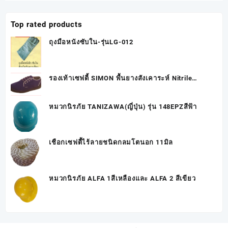
Top rated products
ถุงมือหนังซับใน-รุ่นLG-012
รองเท้าเซฟตี้ SIMON พื้นยางสังเคาระห์ Nitrile
RUBBER รุ่น LADY 61NT
หมวกนิรภัย TANIZAWA(ญี่ปุ่น) รุ่น 148EPZสีฟ้า
เชือกเซฟตี้ไร้ลายชนิดกลมโตนอก 11มิล
หมวกนิรภัย ALFA 1สีเหลืองและ ALFA 2 สีเขียว