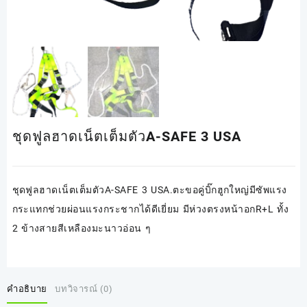
ชุดฟูลฮาดเน็ตเต็มตัวA-SAFE 3 USA
ชุดฟูลฮาดเน็ตเต็มตัวA-SAFE 3 USA.ตะขอคู่บิ๊กฮูกใหญ่มีซัพแรง
กระแทกช่วยผ่อนแรงกระชากได้ดีเยี่ยม มีห่วงตรงหน้าอกR+L ทั้ง
2 ข้างสายสีเหลืองมะนาวอ่อน ๆ
คำอธิบาย
บทวิจารณ์ (0)