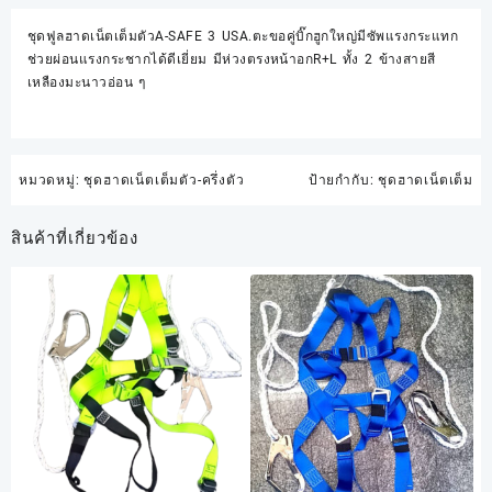
ชุดฟูลฮาดเน็ตเต็มตัวA-SAFE 3 USA.ตะขอคู่บิ๊กฮูกใหญ่มีซัพแรงกระแทก
ช่วยผ่อนแรงกระชากได้ดีเยี่ยม มีห่วงตรงหน้าอกR+L ทั้ง 2 ข้างสายสี
เหลืองมะนาวอ่อน ๆ
หมวดหมู่:
ชุดฮาดเน็ตเต็มตัว-ครึ่งตัว
ป้ายกำกับ:
ชุดฮาดเน็ตเต็ม
สินค้าที่เกี่ยวข้อง