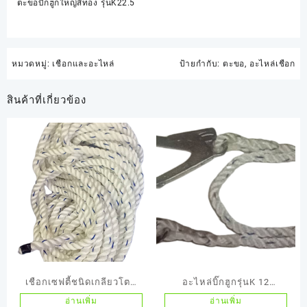
ตะขอบิ๊กฮูกใหญ่สีทอง รุ่นK22.5
หมวดหมู่:
เชือกและอะไหล่
ป้ายกำกับ:
ตะขอ
,
อะไหล่เชือก
สินค้าที่เกี่ยวข้อง
เชือกเซฟตี้ชนิดเกลียวโตน
อะไหล่บิ๊กฮูกรุ่นK 12
อก ขนาด 14 มิล K251ม้วนมี
Lanyards+karabiner
อ่านเพิ่ม
อ่านเพิ่ม