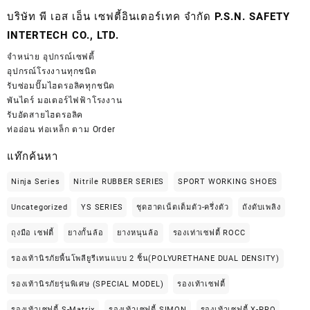
บริษัท พี เอส เอ็น เซฟตี้อินเตอร์เทค จำกัด P.S.N. SAFETY
INTERTECH CO., LTD.
จำหน่าย
อุปกรณ์เซฟตี้
อุปกรณ์โรงงานทุกชนิด
รับซ่อมปั๊มไฮดรอลิคทุกชนิด
พันไดร์ มอเตอร์ไฟฟ้าโรงงาน
รับอัดสายไฮดรอลิค
ท่ออ่อน ท่อเหล็ก ตาม Order
แท๊กค้นหา
Ninja Series
Nitrile RUBBER SERIES
SPORT WORKING SHOES
Uncategorized
YS SERIES
ชุดฮาดเน็ตเต็มตัว-ครึ่งตัว
ถังดับเพลิง
ถุงมือ เซฟตี้
ยางกั้นล้อ
ยางหนุนล้อ
รองเท่าเซฟตี้ ROCC
รองเท้านิรภัยพื้นโพลียูรีเทนแบบ 2 ชิ้น(POLYURETHANE DUAL DENSITY)
รองเท้านิรภัยรุ่นพิเศษ (SPECIAL MODEL)
รองเท้าเซฟตี้
รองเท้าเซฟตี้ S-Matrix
รองเท้าเซฟตี้ SIMON
รองเท้าเซฟตี้ X-PRO