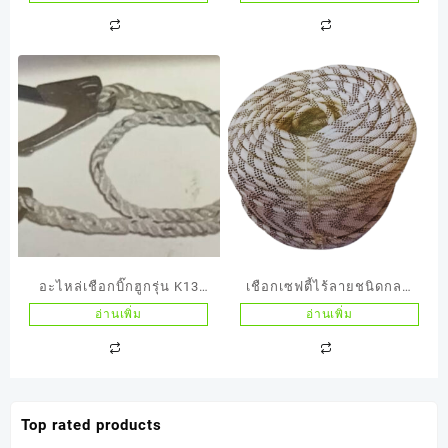
200 เมตร
อะไหล่เชือกบิ๊กฮูกรุ่น K13
เชือกเซฟตี้ไร้ลายชนิดกลม
Lanyards+D-ring
โตนอก 11มิล
อ่านเพิ่ม
อ่านเพิ่ม
Top rated products