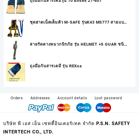
ถุงมือกันสารเคมีรุ่น 10 Ansell 27-607
ชุดฮาดเน็ตเต็มตัว M-SAFE รุ่นK43 MS777 สายแบน
ตะขอคู่บิ๊กฮูกใหญ่
สายรัดคางหมวกนิรภัย รุ่น HELMET +S GUAR ชนิด
พิเศษ
ถุงมือกันสารเคมี รุ่น REXsa
Orders
Addresses
Account details
Lost password
บริษัท พี เอส เอ็น เซฟตี้อินเตอร์เทค จำกัด P.S.N. SAFETY
INTERTECH CO., LTD.