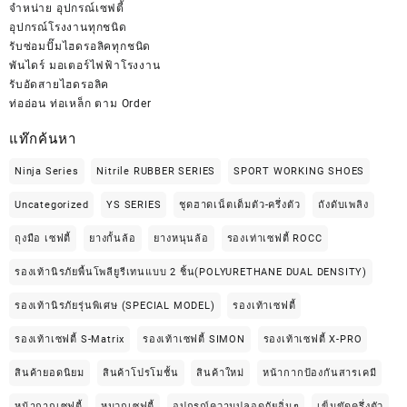
จำหน่าย
อุปกรณ์เซฟตี้
อุปกรณ์โรงงานทุกชนิด
รับซ่อมปั๊มไฮดรอลิคทุกชนิด
พันไดร์ มอเตอร์ไฟฟ้าโรงงาน
รับอัดสายไฮดรอลิค
ท่ออ่อน ท่อเหล็ก ตาม Order
แท๊กค้นหา
Ninja Series
Nitrile RUBBER SERIES
SPORT WORKING SHOES
Uncategorized
YS SERIES
ชุดฮาดเน็ตเต็มตัว-ครึ่งตัว
ถังดับเพลิง
ถุงมือ เซฟตี้
ยางกั้นล้อ
ยางหนุนล้อ
รองเท่าเซฟตี้ ROCC
รองเท้านิรภัยพื้นโพลียูรีเทนแบบ 2 ชิ้น(POLYURETHANE DUAL DENSITY)
รองเท้านิรภัยรุ่นพิเศษ (SPECIAL MODEL)
รองเท้าเซฟตี้
รองเท้าเซฟตี้ S-Matrix
รองเท้าเซฟตี้ SIMON
รองเท้าเซฟตี้ X-PRO
สินค้ายอดนิยม
สินค้าโปรโมชั้น
สินค้าใหม่
หน้ากากป้องกันสารเคมี
หน้ากากเซฟตี้
หมวกเซฟตี้
อุปกรณ์ความปลอดภัยอิ่นๆ
เข็มขัดครึ่งตัว