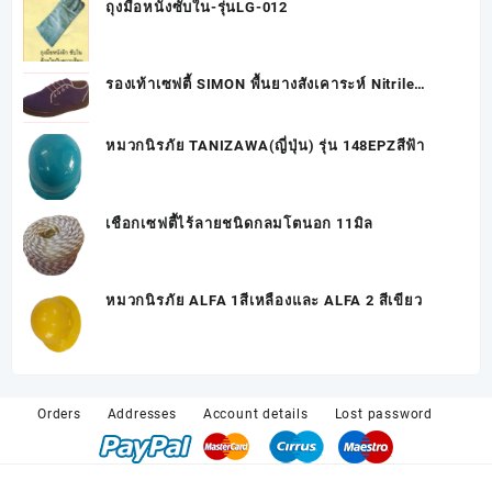
ถุงมือหนังซับใน-รุ่นLG-012
รองเท้าเซฟตี้ SIMON พื้นยางสังเคาระห์ Nitrile
RUBBER รุ่น LADY 61NT
หมวกนิรภัย TANIZAWA(ญี่ปุ่น) รุ่น 148EPZสีฟ้า
เชือกเซฟตี้ไร้ลายชนิดกลมโตนอก 11มิล
หมวกนิรภัย ALFA 1สีเหลืองและ ALFA 2 สีเขียว
Orders
Addresses
Account details
Lost password