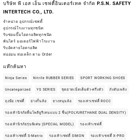
บริษัท พี เอส เอ็น เซฟตี้อินเตอร์เทค จำกัด P.S.N. SAFETY
INTERTECH CO., LTD.
จำหน่าย
อุปกรณ์เซฟตี้
อุปกรณ์โรงงานทุกชนิด
รับซ่อมปั๊มไฮดรอลิคทุกชนิด
พันไดร์ มอเตอร์ไฟฟ้าโรงงาน
รับอัดสายไฮดรอลิค
ท่ออ่อน ท่อเหล็ก ตาม Order
แท๊กค้นหา
Ninja Series
Nitrile RUBBER SERIES
SPORT WORKING SHOES
Uncategorized
YS SERIES
ชุดฮาดเน็ตเต็มตัว-ครึ่งตัว
ถังดับเพลิง
ถุงมือ เซฟตี้
ยางกั้นล้อ
ยางหนุนล้อ
รองเท่าเซฟตี้ ROCC
รองเท้านิรภัยพื้นโพลียูรีเทนแบบ 2 ชิ้น(POLYURETHANE DUAL DENSITY)
รองเท้านิรภัยรุ่นพิเศษ (SPECIAL MODEL)
รองเท้าเซฟตี้
รองเท้าเซฟตี้ S-Matrix
รองเท้าเซฟตี้ SIMON
รองเท้าเซฟตี้ X-PRO