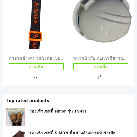
สายรัดข้างหมวดนิรถัยแบบด
หมวกนิรภัย ALFA1สีขาวปรับ
ยึด 2 จุดรุ่น A-SAFE
เลื่อนรุ่น W1
อ่านเพิ่ม
อ่านเพิ่ม
Top rated products
รองเท้าเซฟตี้ simon รุ่น TS411
รองเท้าเซฟตี้ SIMON พื้นยางสังเคาระห์ Nitrile