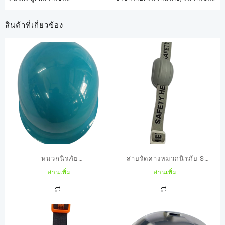
สินค้าที่เกี่ยวข้อง
หมวกนิรภัย
สายรัดคางหมวกนิรภัย S
TANIZAWA(ญี่ปุ่น) รุ่น
GUARD
อ่านเพิ่ม
อ่านเพิ่ม
148EPZสีฟ้า