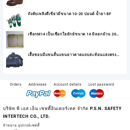
RUBBER รุ่น 322EST3
ถังดับเพลิงสีเขียวมีขนาด 10-20 ปอนด์ น้ำยา BF
เชือกM14 เป็นเชือกใยยักษ์ขนาด 14 มิลยกม้วน 200
เมตร
เสื้อชอบมีแขนสั้นแขนยาวคาดแถบสะท้อนแสงตรง
บนปากกระเป๋า 2 มีแถบสะท้อนแสง 3M
Orders
Addresses
Account details
Lost password
บริษัท พี เอส เอ็น เซฟตี้อินเตอร์เทค จำกัด P.S.N. SAFETY
INTERTECH CO., LTD.
จำหน่าย
อุปกรณ์เซฟตี้