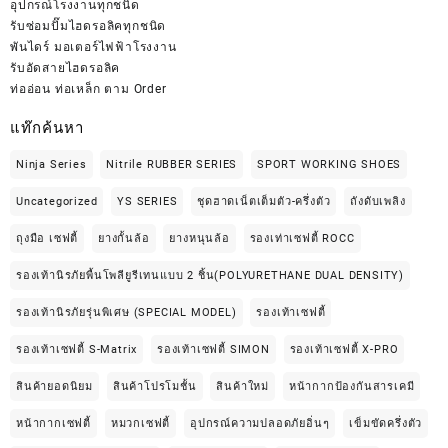
อุปกรณ์โรงงานทุกชนิด
รับซ่อมปั๊มไฮดรอลิคทุกชนิด
พันไดร์ มอเตอร์ไฟฟ้าโรงงาน
รับอัดสายไฮดรอลิค
ท่ออ่อน ท่อเหล็ก ตาม Order
แท๊กค้นหา
Ninja Series
Nitrile RUBBER SERIES
SPORT WORKING SHOES
Uncategorized
YS SERIES
ชุดฮาดเน็ตเต็มตัว-ครึ่งตัว
ถังดับเพลิง
ถุงมือ เซฟตี้
ยางกั้นล้อ
ยางหนุนล้อ
รองเท่าเซฟตี้ ROCC
รองเท้านิรภัยพื้นโพลียูรีเทนแบบ 2 ชิ้น(POLYURETHANE DUAL DENSITY)
รองเท้านิรภัยรุ่นพิเศษ (SPECIAL MODEL)
รองเท้าเซฟตี้
รองเท้าเซฟตี้ S-Matrix
รองเท้าเซฟตี้ SIMON
รองเท้าเซฟตี้ X-PRO
สินค้ายอดนิยม
สินค้าโปรโมชั้น
สินค้าใหม่
หน้ากากป้องกันสารเคมี
หน้ากากเซฟตี้
หมวกเซฟตี้
อุปกรณ์ความปลอดภัยอิ่นๆ
เข็มขัดครึ่งตัว