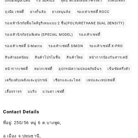
Uncategorized
YS SERIES
ชุดฮาดเน็ตเต็มตัว-ครึ่งตัว
ถังดับเพลิง
ถุงมือ เซฟตี้
ยางกั้นล้อ
ยางหนุนล้อ
รองเท่าเซฟตี้ ROCC
รองเท้านิรภัยพื้นโพลียูรีเทนแบบ 2 ชิ้น(POLYURETHANE DUAL DENSITY)
รองเท้านิรภัยรุ่นพิเศษ (SPECIAL MODEL)
รองเท้าเซฟตี้
รองเท้าเซฟตี้ S-Matrix
รองเท้าเซฟตี้ SIMON
รองเท้าเซฟตี้ X-PRO
สินค้ายอดนิยม
สินค้าโปรโมชั้น
สินค้าใหม่
หน้ากากป้องกันสารเคมี
หน้ากากเซฟตี้
หมวกเซฟตี้
อุปกรณ์ความปลอดภัยอิ่นๆ
เข็มขัดครึ่งตัว
เครื่องดับเพลิงและอุปกรณ์
เชือกและอะไหล่
เทปและเทปเซฟตี้
เสื้อจราจร
แบริ่ง
แว่นตา เซฟตี้
Contact Details
ที่อยู่: 250/56 หมู่ 6 ต.บางพูด,
อ.เมือง จ.ปทุมธานี,