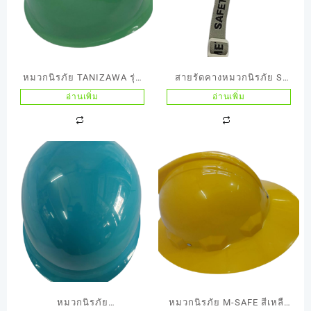
หมวกนิรภัย TANIZAWA รุ่น
สายรัดคางหมวกนิรภัย S
148 EPZ เนื้อวัสดุ ABSสีเขียว
GUARD
อ่านเพิ่ม
อ่านเพิ่ม
หมวกนิรภัย
หมวกนิรภัย M-SAFE สีเหลืง