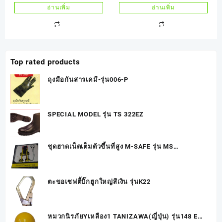
TANIZAWA(ญี่ปุ่น) รุ่น
สำหรับงานไฟฟ้าและงานดับ
อ่านเพิ่ม
อ่านเพิ่ม
148EPZสีฟ้า
เพลิง
Top rated products
ถุงมือกันสารเคมี-รุ่น006-P
SPECIAL MODEL รุ่น TS 322EZ
ชุดฮาดเน็ตเต็มตัวขึ้นที่สูง M-SAFE รุ่น MS
777+Lanyards+2hook
ตะขอเซฟตี้บิ๊กฮูกใหญ่สีเงิน รุ่นK22
หมวกนิรภัยYเหลือง1 TANIZAWA(ญี่ปุ่น) รุ่น148 EPZ