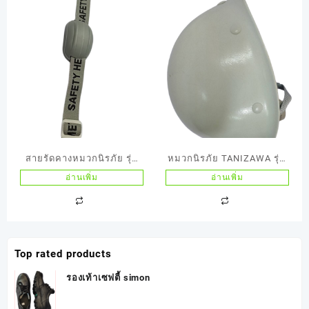
สายรัดคางหมวกนิรภัย รุ่น
หมวกนิรภัย TANIZAWA รุ่น
HELMET +S GUAR ชนิด
STP18W สีขาวมีเม็ดดุมเนื้อ
อ่านเพิ่ม
อ่านเพิ่ม
พิเศษ
ไฟเบอร์100%
Top rated products
รองเท้าเซฟตี้ simon