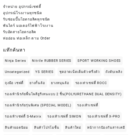
จำหน่าย
อุปกรณ์เซฟตี้
อุปกรณ์โรงงานทุกชนิด
รับซ่อมปั๊มไฮดรอลิคทุกชนิด
พันไดร์ มอเตอร์ไฟฟ้าโรงงาน
รับอัดสายไฮดรอลิค
ท่ออ่อน ท่อเหล็ก ตาม Order
แท๊กค้นหา
Ninja Series
Nitrile RUBBER SERIES
SPORT WORKING SHOES
Uncategorized
YS SERIES
ชุดฮาดเน็ตเต็มตัว-ครึ่งตัว
ถังดับเพลิง
ถุงมือ เซฟตี้
ยางกั้นล้อ
ยางหนุนล้อ
รองเท่าเซฟตี้ ROCC
รองเท้านิรภัยพื้นโพลียูรีเทนแบบ 2 ชิ้น(POLYURETHANE DUAL DENSITY)
รองเท้านิรภัยรุ่นพิเศษ (SPECIAL MODEL)
รองเท้าเซฟตี้
รองเท้าเซฟตี้ S-Matrix
รองเท้าเซฟตี้ SIMON
รองเท้าเซฟตี้ X-PRO
สินค้ายอดนิยม
สินค้าโปรโมชั้น
สินค้าใหม่
หน้ากากป้องกันสารเคมี