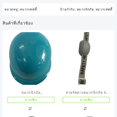
หมวดหมู่:
หมวกเซฟตี้
ป้ายกำกับ:
หมวกนิรภัย
,
หมวกเซฟตี้
สินค้าที่เกี่ยวข้อง
หมวกนิรภัย
สายรัดคางหมวกนิรภัย S
TANIZAWA(ญี่ปุ่น) รุ่น
GUARD
อ่านเพิ่ม
อ่านเพิ่ม
148EPZสีฟ้า