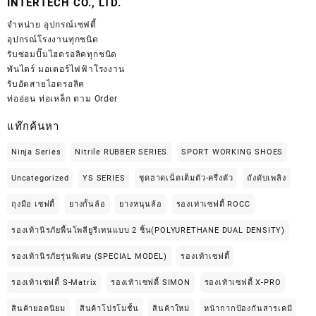
INTERTECH CO., LTD.
จำหน่าย
อุปกรณ์เซฟตี้
อุปกรณ์โรงงานทุกชนิด
รับซ่อมปั๊มไฮดรอลิคทุกชนิด
พันไดร์ มอเตอร์ไฟฟ้าโรงงาน
รับอัดสายไฮดรอลิค
ท่ออ่อน ท่อเหล็ก ตาม Order
แท๊กค้นหา
Ninja Series
Nitrile RUBBER SERIES
SPORT WORKING SHOES
Uncategorized
YS SERIES
ชุดฮาดเน็ตเต็มตัว-ครึ่งตัว
ถังดับเพลิง
ถุงมือ เซฟตี้
ยางกั้นล้อ
ยางหนุนล้อ
รองเท่าเซฟตี้ ROCC
รองเท้านิรภัยพื้นโพลียูรีเทนแบบ 2 ชิ้น(POLYURETHANE DUAL DENSITY)
รองเท้านิรภัยรุ่นพิเศษ (SPECIAL MODEL)
รองเท้าเซฟตี้
รองเท้าเซฟตี้ S-Matrix
รองเท้าเซฟตี้ SIMON
รองเท้าเซฟตี้ X-PRO
สินค้ายอดนิยม
สินค้าโปรโมชั้น
สินค้าใหม่
หน้ากากป้องกันสารเคมี